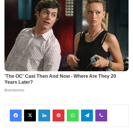
Facebook
X
LinkedIn
Pinterest
WhatsApp
Telegram
Viber