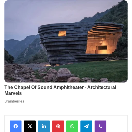
Facebook
X
LinkedIn
Pinterest
WhatsApp
Telegram
Viber