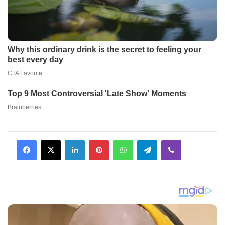
Facebook
X
LinkedIn
Pinterest
WhatsApp
Telegram
Viber