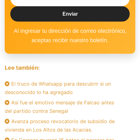
Al ingresar tu dirección de correo electrónico,
aceptas recibir nuestro boletín.
Lee también:
El truco de Whatsapp para descubrir si un
desconocido lo ha agregado
Así fue el emotivo mensaje de Falcao antes
del partido contra Senegal
Avanza proceso revocatorio de subsidio de
vivienda en Los Altos de las Acacias.