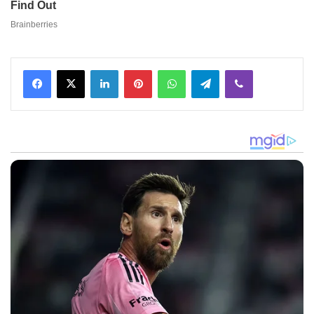
Facebook
X
LinkedIn
Pinterest
WhatsApp
Telegram
Viber