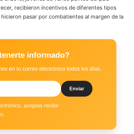
recer, recibieron incentivos de diferentes tipos
es hicieron pasar por combatientes al margen de la
tenerte informado?
es en tu correo electrónico todos los días.
ectrónico, aceptas recibir
ín.