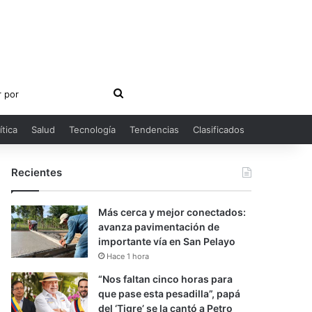
Buscar
por
ítica
Salud
Tecnología
Tendencias
Clasificados
Recientes
Más cerca y mejor conectados:
avanza pavimentación de
importante vía en San Pelayo
Hace 1 hora
“Nos faltan cinco horas para
que pase esta pesadilla”, papá
del ‘Tigre’ se la cantó a Petro