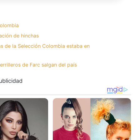
olombia
ación de hinchas
tas de la Selección Colombia estaba en
rilleros de Farc salgan del país
ublicidad