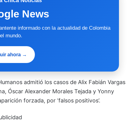
a Chica Noticias
ogle News
mantente informado con la actualidad de Colombia
 el mundo.
uir ahora →
umanos admitió los casos de Alix Fabián Vargas
a, Óscar Alexander Morales Tejada y Yonny
rición forzada, por ‘falsos positivos’.
ublicidad