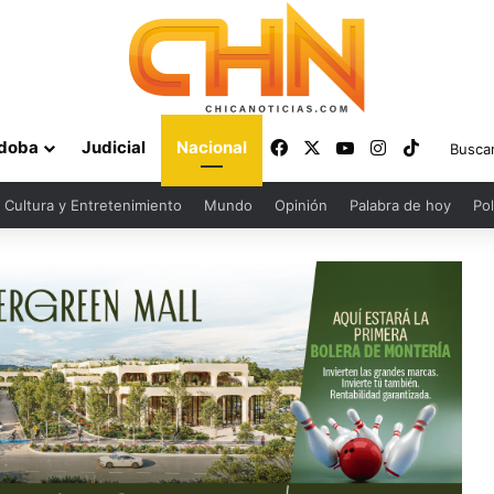
Facebook
X
YouTube
Instagram
TikTok
doba
Judicial
Nacional
Cultura y Entretenimiento
Mundo
Opinión
Palabra de hoy
Pol