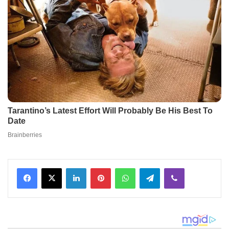
Facebook
X
LinkedIn
Pinterest
WhatsApp
Telegram
Viber