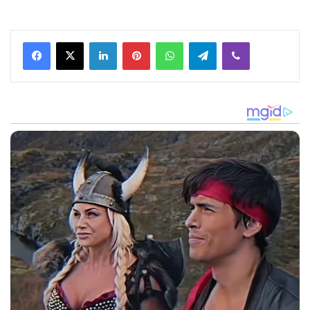
Facebook
X
LinkedIn
Pinterest
WhatsApp
Telegram
Viber