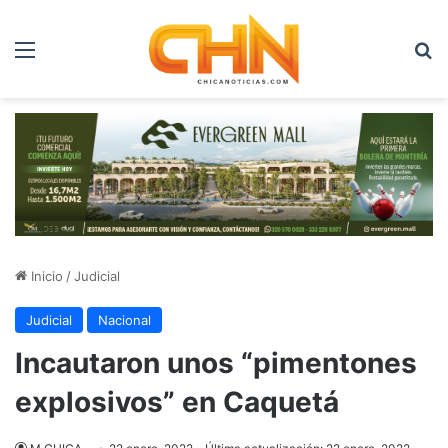
Menú
B
Inicio
/
Judicial
Judicial
Nacional
Incautaron unos “pimentones
explosivos” en Caquetá