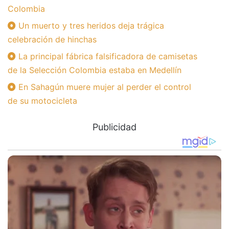
Colombia
Un muerto y tres heridos deja trágica
celebración de hinchas
La principal fábrica falsificadora de camisetas
de la Selección Colombia estaba en Medellín
En Sahagún muere mujer al perder el control
de su motocicleta
Publicidad