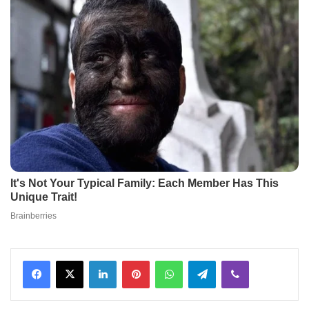
Facebook
X
LinkedIn
Pinterest
WhatsApp
Telegram
Viber