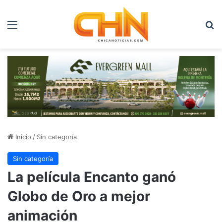
Menú
B
Inicio
/
Sin categoría
Sin categoría
La película Encanto ganó
Globo de Oro a mejor
animación