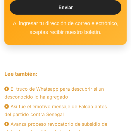
Al ingresar tu dirección de correo electrónico,
aceptas recibir nuestro boletín.
Lee también:
El truco de Whatsapp para descubrir si un
desconocido lo ha agregado
Así fue el emotivo mensaje de Falcao antes
del partido contra Senegal
Avanza proceso revocatorio de subsidio de