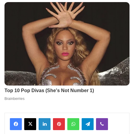
Facebook
X
LinkedIn
Pinterest
WhatsApp
Telegram
Viber