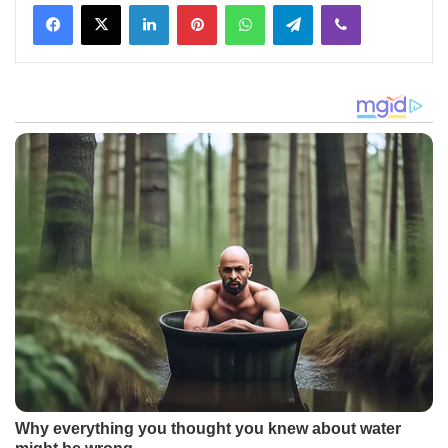
Facebook
X
LinkedIn
Pinterest
WhatsApp
Telegram
Viber