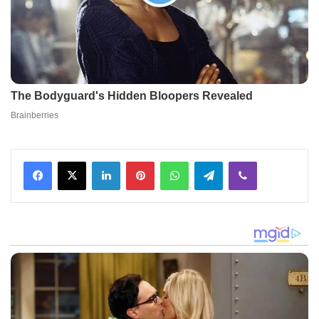
Facebook
X
LinkedIn
Pinterest
WhatsApp
Telegram
Viber