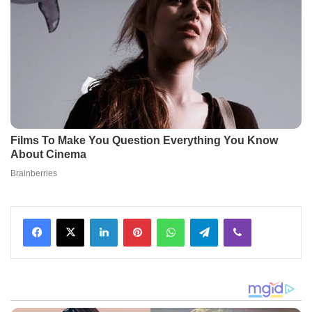
Facebook
X
LinkedIn
Pinterest
WhatsApp
Telegram
Viber