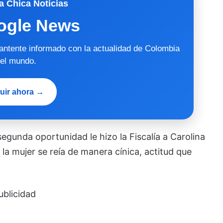
a Chica Noticias
ogle News
mantente informado con la actualidad de Colombia
 el mundo.
uir ahora →
egunda oportunidad le hizo la Fiscalía a Carolina
 la mujer se reía de manera cínica, actitud que
ublicidad