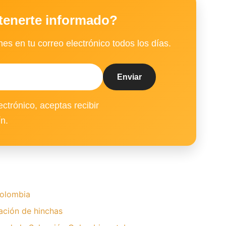
tenerte informado?
es en tu correo electrónico todos los días.
ectrónico, aceptas recibir
ín.
olombia
ación de hinchas