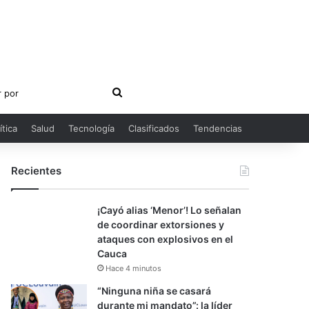
Buscar
por
ítica
Salud
Tecnología
Clasificados
Tendencias
Recientes
¡Cayó alias ‘Menor’! Lo señalan
de coordinar extorsiones y
ataques con explosivos en el
Cauca
Hace 4 minutos
“Ninguna niña se casará
durante mi mandato”: la líder