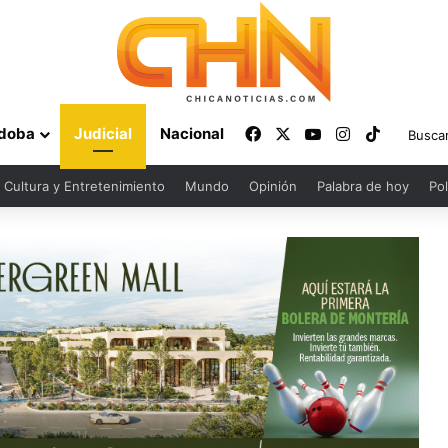
Facebook
X
YouTube
Instagram
TikTok
doba
Judicial
Nacional
Cultura y Entretenimiento
Mundo
Opinión
Palabra de hoy
Pol