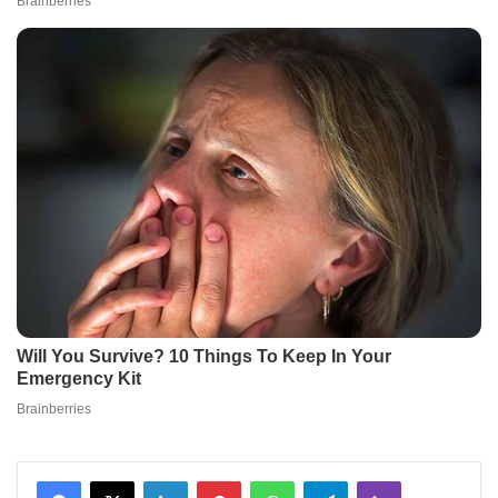
Facebook
X
LinkedIn
Pinterest
WhatsApp
Telegram
Viber