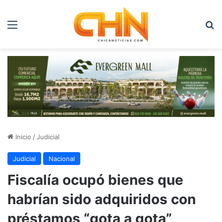
Menú
B
Inicio
/
Judicial
Judicial
Nacional
Fiscalía ocupó bienes que
habrían sido adquiridos con
préstamos “gota a gota”