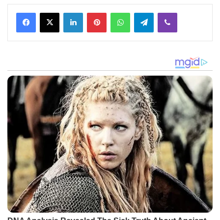
Facebook
X
LinkedIn
Pinterest
WhatsApp
Telegram
Viber