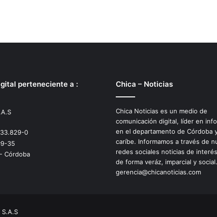
gital perteneciente a :
Chica – Noticias
Chica Noticias es un medio de
.A.S
comunicación digital, líder en inf
en el departamento de Córdoba y
533.829-0
caríbe. Informamos a través de n
#9-35
redes sociales noticias de interé
 - Córdoba
de forma veráz, imparcial y social
gerencia@chicanoticias.com
 S.A.S