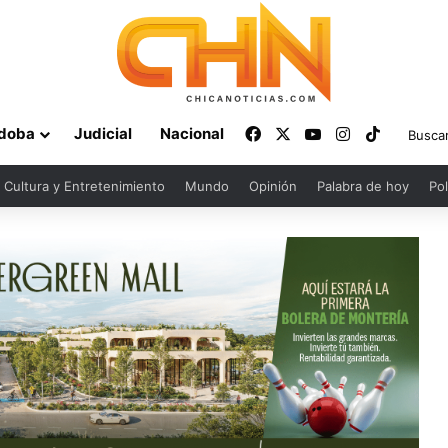
Facebook
X
YouTube
Instagram
TikTok
doba
Judicial
Nacional
Cultura y Entretenimiento
Mundo
Opinión
Palabra de hoy
Pol