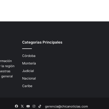
Categorias Principales
Córdoba
ormación
Montería
 la región
Judicial
uestras
s general
Nacional
.
Caribe
Facebook
X
YouTube
Instagram
TikTok
gerencia@chicanoticias.com