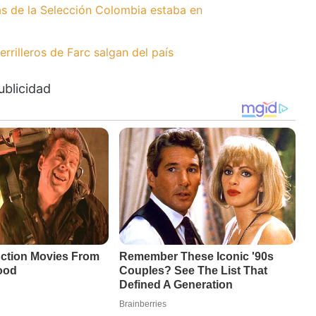
tas de la Selección Colombia estaba en
rilleros de Farc salgan del país
ublicidad