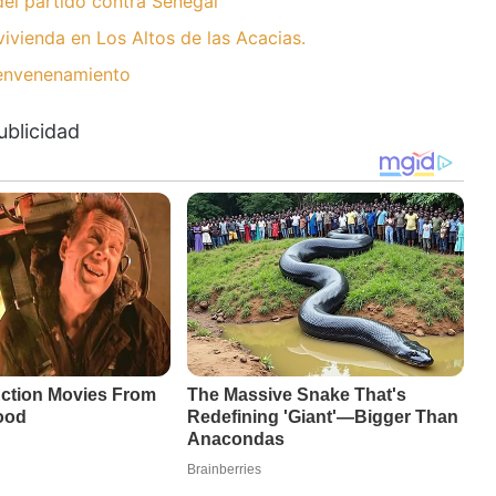
del partido contra Senegal
ivienda en Los Altos de las Acacias.
 envenenamiento
ublicidad