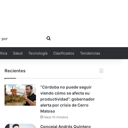
Buscar
por
ítica
Salud
Tecnología
Clasificados
Tendencias
Recientes
“Córdoba no puede seguir
viendo cómo se afecta su
productividad”: gobernador
alerta por crisis de Cerro
Matoso
Hace 10 minutos
Concejal Andrés Quintero