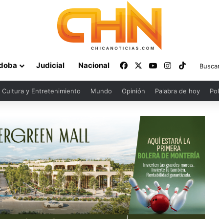
Facebook
X
YouTube
Instagram
TikTok
doba
Judicial
Nacional
Cultura y Entretenimiento
Mundo
Opinión
Palabra de hoy
Pol