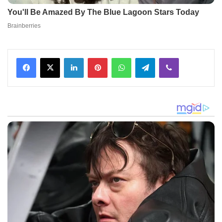
Facebook
X
LinkedIn
Pinterest
WhatsApp
Telegram
Viber