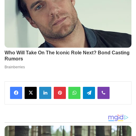
Facebook
X
LinkedIn
Pinterest
WhatsApp
Telegram
Viber