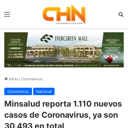
Menú
B
Inicio
/
Coronavirus
Coronavirus
Nacional
Minsalud reporta 1.110 nuevos
casos de Coronavirus, ya son
30.493 en total