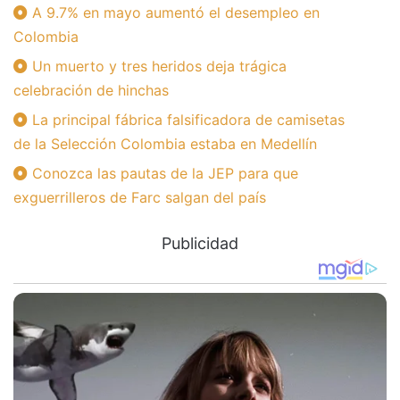
A 9.7% en mayo aumentó el desempleo en
Colombia
Un muerto y tres heridos deja trágica
celebración de hinchas
La principal fábrica falsificadora de camisetas
de la Selección Colombia estaba en Medellín
Conozca las pautas de la JEP para que
exguerrilleros de Farc salgan del país
Publicidad