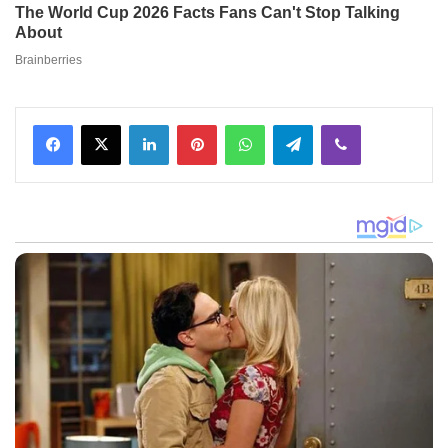
Facebook
X
LinkedIn
Pinterest
WhatsApp
Telegram
Viber