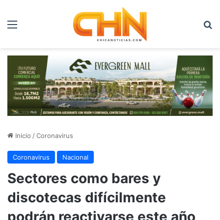
Menú
B
Inicio
/
Coronavirus
Coronavirus
Nacional
Sectores como bares y
discotecas difícilmente
podrán reactivarse este año