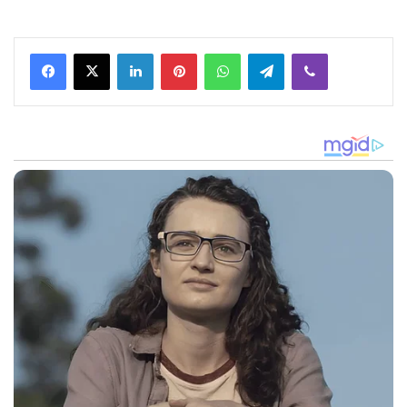
Facebook
X
LinkedIn
Pinterest
WhatsApp
Telegram
Viber