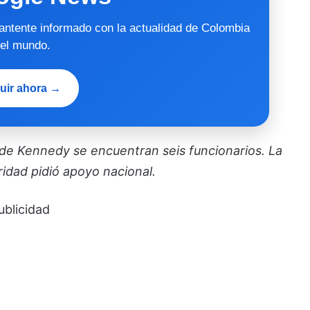
mantente informado con la actualidad de Colombia
 el mundo.
uir ahora →
 de Kennedy se encuentran seis funcionarios. La
idad pidió apoyo nacional.
ublicidad