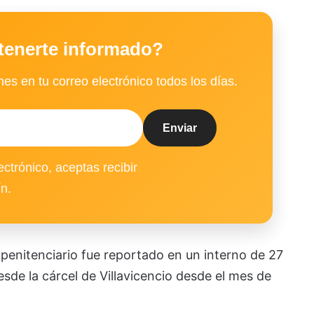
tenerte informado?
es en tu correo electrónico todos los días.
ectrónico, aceptas recibir
ín.
o penitenciario fue reportado en un interno de 27
sde la cárcel de Villavicencio desde el mes de