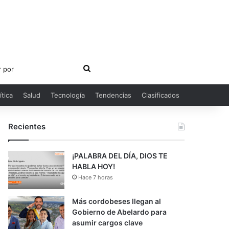
Buscar
por
ítica
Salud
Tecnología
Tendencias
Clasificados
Recientes
¡PALABRA DEL DÍA, DIOS TE
HABLA HOY!
Hace 7 horas
Más cordobeses llegan al
Gobierno de Abelardo para
asumir cargos clave