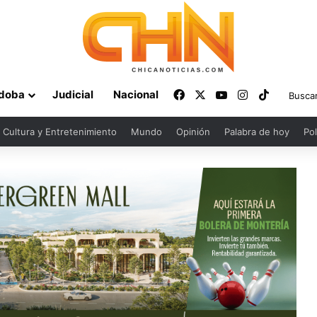
Facebook
X
YouTube
Instagram
TikTok
doba
Judicial
Nacional
Cultura y Entretenimiento
Mundo
Opinión
Palabra de hoy
Pol