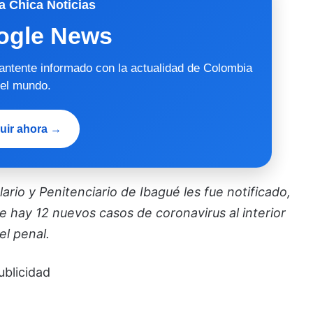
a Chica Noticias
ogle News
mantente informado con la actualidad de Colombia
 el mundo.
uir ahora →
rio y Penitenciario de Ibagué les fue notificado,
e hay 12 nuevos casos de coronavirus al interior
el penal.
ublicidad