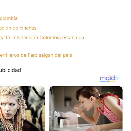
olombia
ación de hinchas
tas de la Selección Colombia estaba en
rilleros de Farc salgan del país
ublicidad