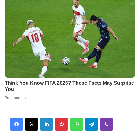
Facebook
X
LinkedIn
Pinterest
WhatsApp
Telegram
Viber