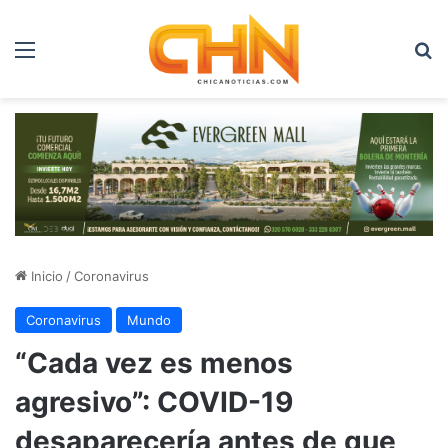
Menú
B
Inicio
/
Coronavirus
Coronavirus
Mundo
“Cada vez es menos
agresivo”: COVID-19
desaparecería antes de que