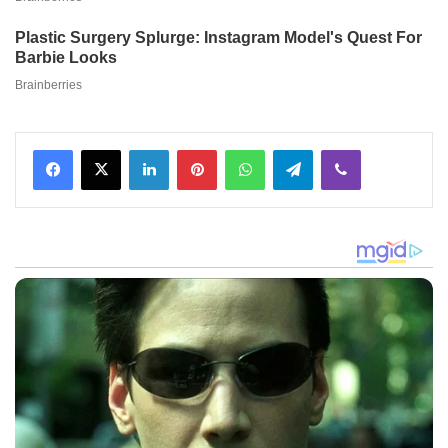
Facebook
X
LinkedIn
Pinterest
WhatsApp
Telegram
Viber