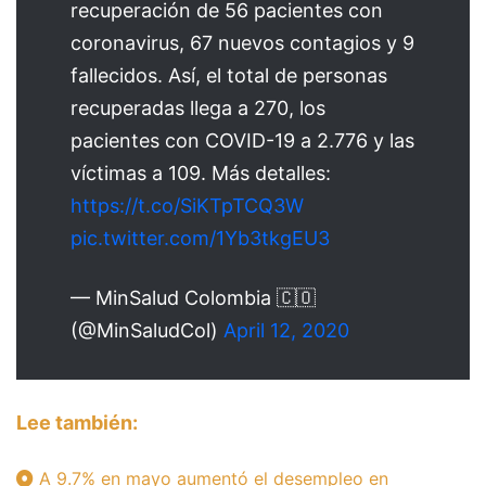
recuperación de 56 pacientes con
coronavirus, 67 nuevos contagios y 9
fallecidos. Así, el total de personas
recuperadas llega a 270, los
pacientes con COVID-19 a 2.776 y las
víctimas a 109. Más detalles:
https://t.co/SiKTpTCQ3W
pic.twitter.com/1Yb3tkgEU3
— MinSalud Colombia 🇨🇴
(@MinSaludCol)
April 12, 2020
Lee también:
A 9.7% en mayo aumentó el desempleo en