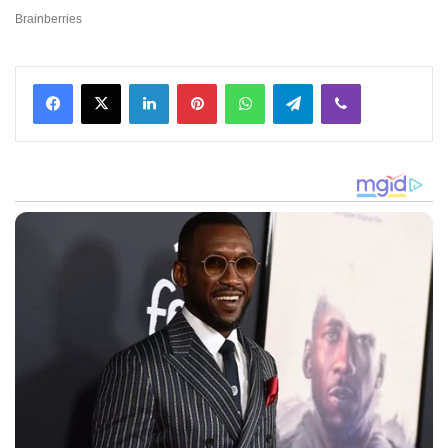
Facebook
X
LinkedIn
Pinterest
WhatsApp
Telegram
Viber