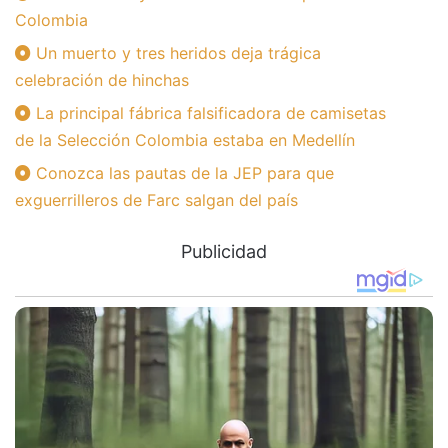
Colombia
Un muerto y tres heridos deja trágica
celebración de hinchas
La principal fábrica falsificadora de camisetas
de la Selección Colombia estaba en Medellín
Conozca las pautas de la JEP para que
exguerrilleros de Farc salgan del país
Publicidad