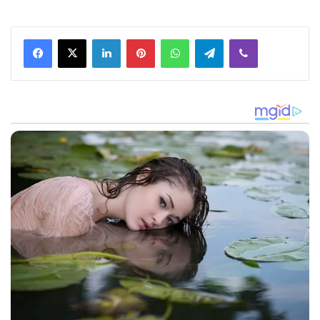
Facebook
X
LinkedIn
Pinterest
WhatsApp
Telegram
Viber