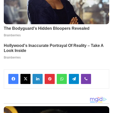
Facebook
X
LinkedIn
Pinterest
WhatsApp
Telegram
Viber