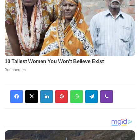
Facebook
X
LinkedIn
Pinterest
WhatsApp
Telegram
Viber