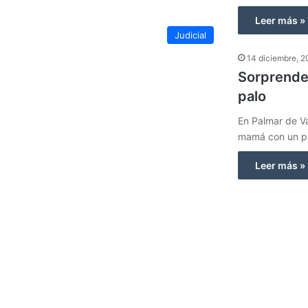
Leer más »
Judicial
14 diciembre, 
Sorprende
palo
En Palmar de Va
mamá con un pa
Leer más »