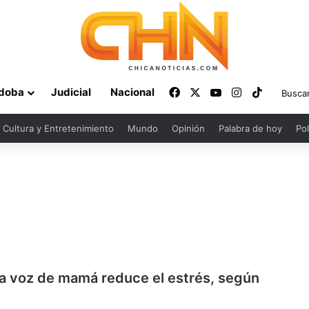
Facebook
X
YouTube
Instagram
TikTok
doba
Judicial
Nacional
Cultura y Entretenimiento
Mundo
Opinión
Palabra de hoy
Pol
a voz de mamá reduce el estrés, según