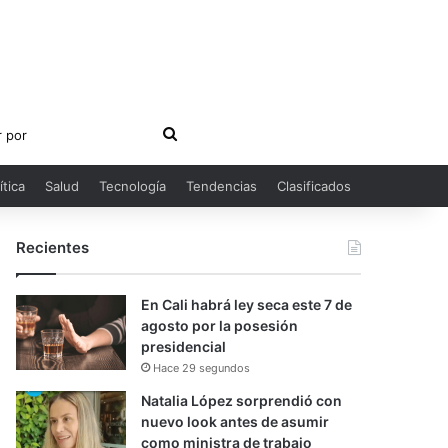
Buscar
por
ítica
Salud
Tecnología
Tendencias
Clasificados
Recientes
En Cali habrá ley seca este 7 de
agosto por la posesión
presidencial
Hace 29 segundos
Natalia López sorprendió con
nuevo look antes de asumir
como ministra de trabajo