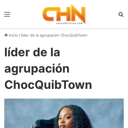
Menú
B
Inicio
/
líder de la agrupación ChocQuibTown
líder de la
agrupación
ChocQuibTown