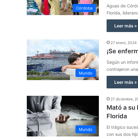
Aguas de Córdo
Córdoba
Florida, lideran
Leer más »
27 enero, 2024
¡Se enferm
Según un inform
contrajeron u
Mundo
Leer más »
27 diciembre, 
Mató a su 
Florida
El trágico suce
Mundo
con sus dos hi