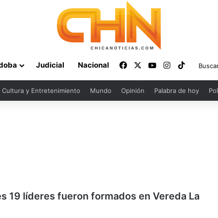
Facebook
X
YouTube
Instagram
TikTok
doba
Judicial
Nacional
Cultura y Entretenimiento
Mundo
Opinión
Palabra de hoy
Pol
es 19 líderes fueron formados en Vereda La