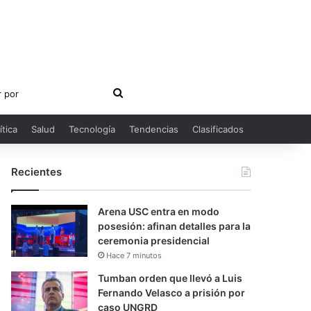
Buscar
por
ítica
Salud
Tecnología
Tendencias
Clasificados
Recientes
Arena USC entra en modo
posesión: afinan detalles para la
ceremonia presidencial
Hace 7 minutos
Tumban orden que llevó a Luis
Fernando Velasco a prisión por
caso UNGRD