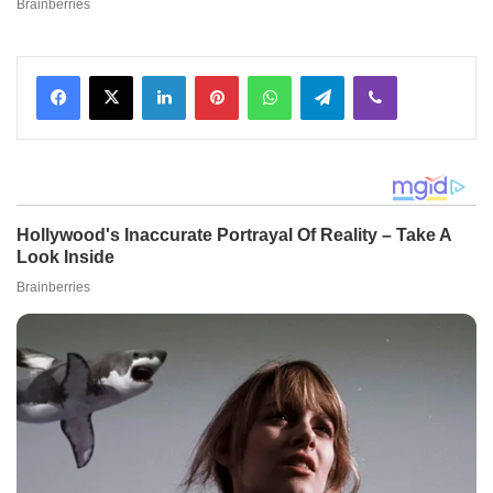
Facebook
X
LinkedIn
Pinterest
WhatsApp
Telegram
Viber