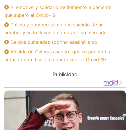
El emotivo y solidario recibimiento a paciente
que superó el Covid-19
Policía y bomberos impiden suicidio de un
hombre y se lo llevan a comprarle un mercado
De dos puñaladas sobrino asesinó a tío
Alcalde de Galeras aseguró que su pueblo ha
actuado con disciplina para evitar el Covid-19
Publicidad