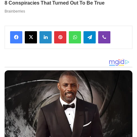
Facebook
X
LinkedIn
Pinterest
WhatsApp
Telegram
Viber