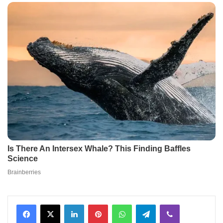
Facebook
X
LinkedIn
Pinterest
WhatsApp
Telegram
Viber