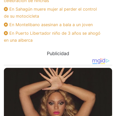
celebración de hinchas
En Sahagún muere mujer al perder el control
de su motocicleta
En Montelibano asesinan a bala a un joven
En Puerto Libertador niño de 3 años se ahogó
en una alberca
Publicidad