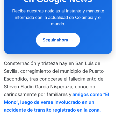
Recibe nuestras noticias al instante y mantente
informado con la actualidad de Colombia y el
mundo.
Seguir ahora →
Consternación y tristeza hay en San Luis de
Sevilla, corregimiento del municipio de Puerto
Escondido, tras conocerse el fallecimiento de
Steven Eladio García Nisperuza, conocido
cariñosamente por familiares y
amigos como “El
Mono”, luego de verse involucrado en un
accidente de tránsito registrado en la zona.