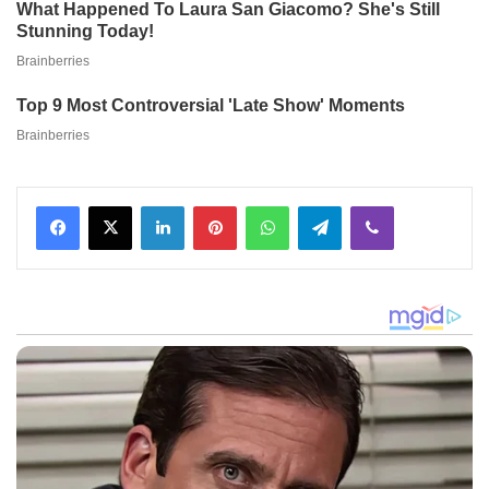
Facebook
X
LinkedIn
Pinterest
WhatsApp
Telegram
Viber