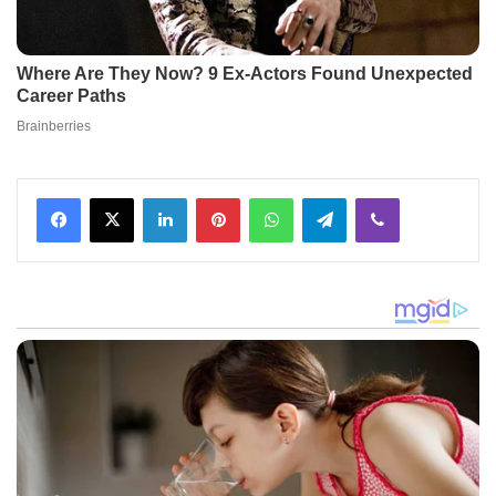
Facebook
X
LinkedIn
Pinterest
WhatsApp
Telegram
Viber