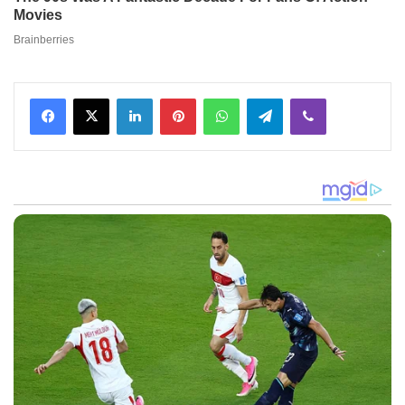
Facebook
X
LinkedIn
Pinterest
WhatsApp
Telegram
Viber