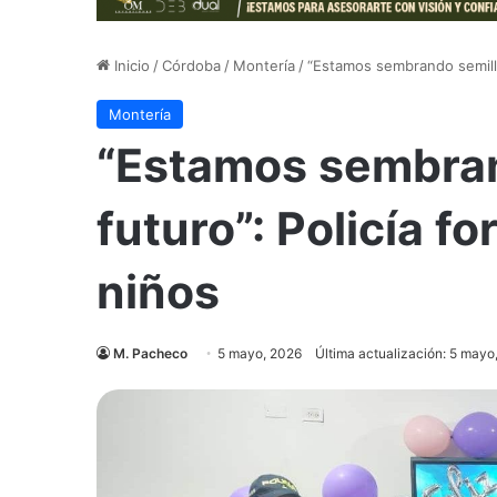
Inicio
/
Córdoba
/
Montería
/
“Estamos sembrando semillas
Montería
“Estamos sembran
futuro”: Policía f
niños
M. Pacheco
5 mayo, 2026
Última actualización: 5 mayo