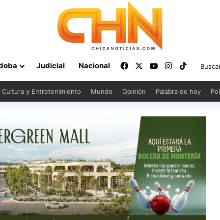
Facebook
X
YouTube
Instagram
TikTok
doba
Judicial
Nacional
Cultura y Entretenimiento
Mundo
Opinión
Palabra de hoy
Pol