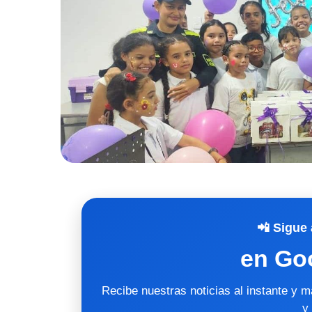
📲 Sigue 
en Go
Recibe nuestras noticias al instante y 
y