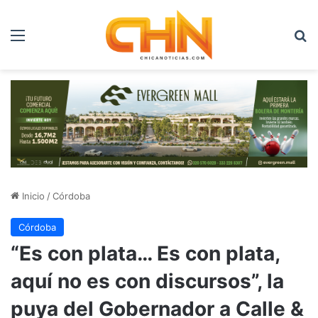
Menú
B
Inicio
/
Córdoba
Córdoba
“Es con plata… Es con plata,
aquí no es con discursos”, la
puya del Gobernador a Calle &