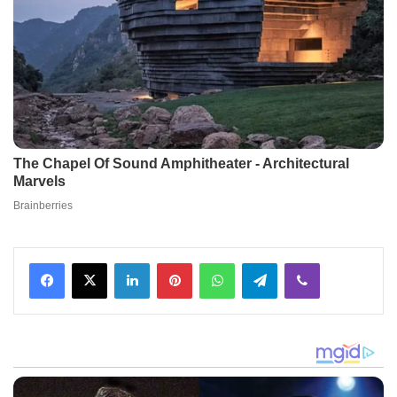
Facebook
X
LinkedIn
Pinterest
WhatsApp
Telegram
Viber