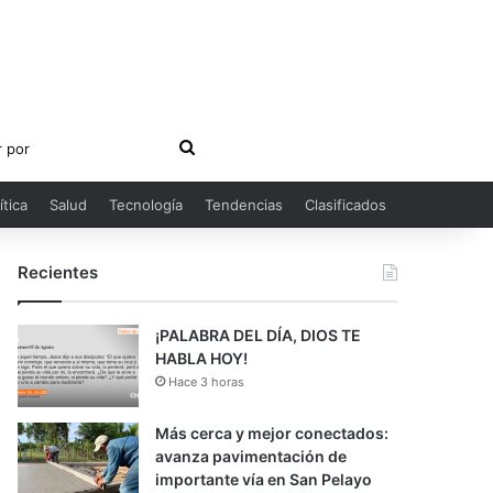
Buscar
por
ítica
Salud
Tecnología
Tendencias
Clasificados
Recientes
¡PALABRA DEL DÍA, DIOS TE
HABLA HOY!
Hace 3 horas
Más cerca y mejor conectados:
avanza pavimentación de
importante vía en San Pelayo