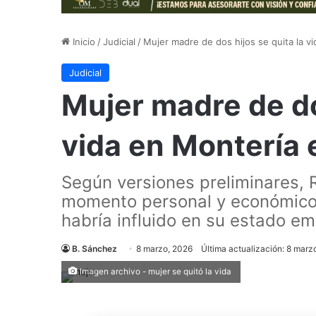
Inicio
/
Judicial
/
Mujer madre de dos hijos se quita la vi
Judicial
Mujer madre de dos
vida en Montería e
Según versiones preliminares, R
momento personal y económico, 
habría influido en su estado em
B. Sánchez
8 marzo, 2026
Última actualización: 8 marz
Imagen archivo - mujer se quitó la vida