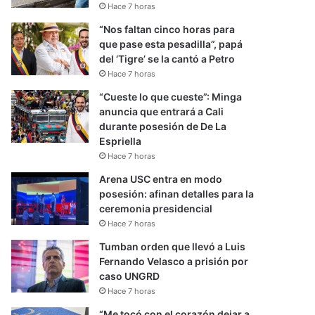
Hace 7 horas
“Nos faltan cinco horas para
que pase esta pesadilla”, papá
del ‘Tigre’ se la cantó a Petro
Hace 7 horas
“Cueste lo que cueste”: Minga
anuncia que entrará a Cali
durante posesión de De La
Espriella
Hace 7 horas
Arena USC entra en modo
posesión: afinan detalles para la
ceremonia presidencial
Hace 7 horas
Tumban orden que llevó a Luis
Fernando Velasco a prisión por
caso UNGRD
Hace 7 horas
“Me tocó con el corazón dejar a