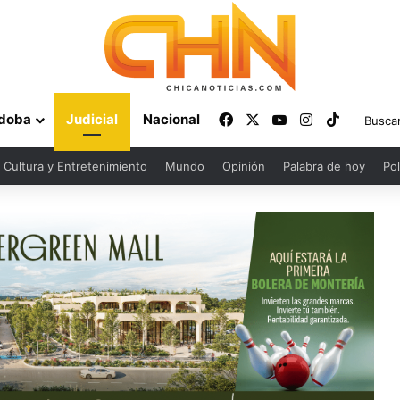
Facebook
X
YouTube
Instagram
TikTok
doba
Judicial
Nacional
Cultura y Entretenimiento
Mundo
Opinión
Palabra de hoy
Pol