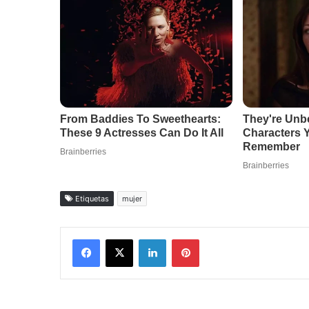
Etiquetas
mujer
Facebook
X
LinkedIn
Pinterest