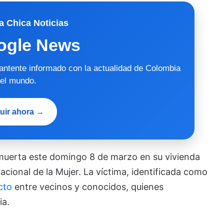
a Chica Noticias
ogle News
mantente informado con la actualidad de Colombia
 el mundo.
uir ahora →
 muerta este domingo 8 de marzo en su vivienda
nacional de la Mujer. La víctima, identificada como
cto
entre vecinos y conocidos, quienes
ia.