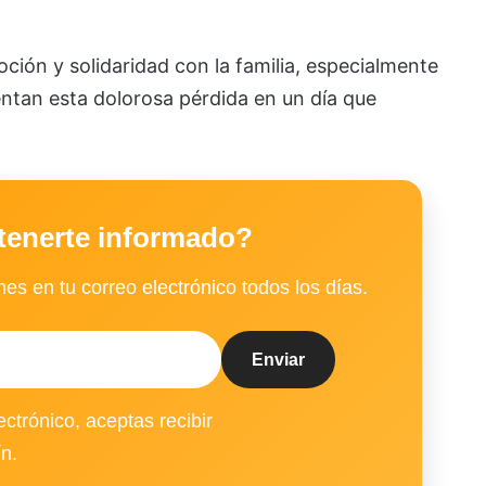
ión y solidaridad con la familia, especialmente
rentan esta dolorosa pérdida en un día que
tenerte informado?
es en tu correo electrónico todos los días.
ectrónico, aceptas recibir
ín.