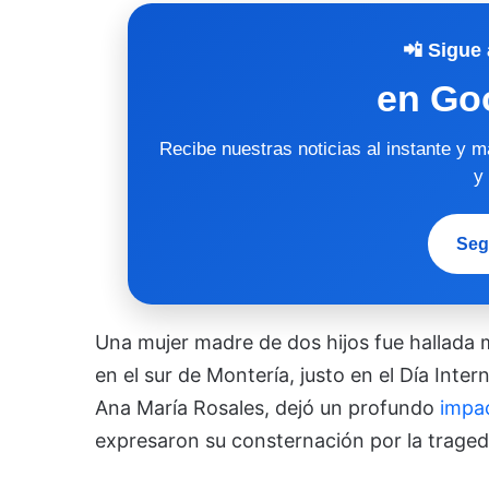
📲 Sigue 
en Go
Recibe nuestras noticias al instante y 
y
Seg
Una mujer madre de dos hijos fue hallada
en el sur de Montería, justo en el Día Inter
Ana María Rosales, dejó un profundo
impa
expresaron su consternación por la traged