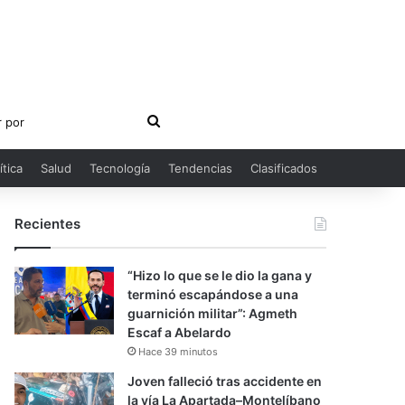
Buscar
por
ítica
Salud
Tecnología
Tendencias
Clasificados
Recientes
“Hizo lo que se le dio la gana y
terminó escapándose a una
guarnición militar”: Agmeth
Escaf a Abelardo
Hace 39 minutos
Joven falleció tras accidente en
la vía La Apartada–Montelíbano