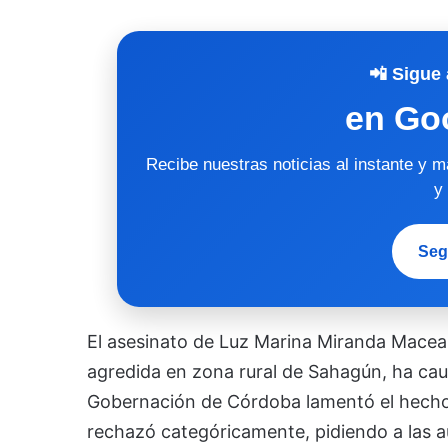
📲 Sigue 
en Go
Recibe nuestras noticias al instante y 
y
Seg
El asesinato de Luz Marina Miranda Macea
agredida en zona rural de Sahagún, ha c
Gobernación de Córdoba lamentó el hecho
rechazó categóricamente, pidiendo a las au