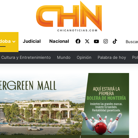
Facebook
X
YouTube
Instagram
TikTok
doba
Judicial
Nacional
Cultura y Entretenimiento
Mundo
Opinión
Palabra de hoy
Pol