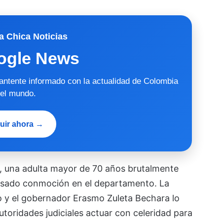
a Chica Noticias
ogle News
mantente informado con la actualidad de Colombia
 el mundo.
uir ahora →
, una adulta mayor de 70 años brutalmente
ausado conmoción en el departamento. La
 y el gobernador Erasmo Zuleta Bechara lo
toridades judiciales actuar con celeridad para