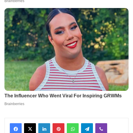
Facebook
X
LinkedIn
Pinterest
WhatsApp
Telegram
Viber