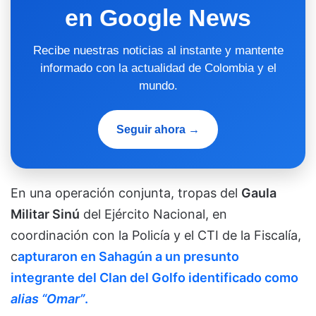
en Google News
Recibe nuestras noticias al instante y mantente
informado con la actualidad de Colombia y el
mundo.
Seguir ahora →
En una operación conjunta, tropas del
Gaula
Militar Sinú
del Ejército Nacional, en
coordinación con la Policía y el CTI de la Fiscalía,
c
apturaron en Sahagún a un presunto
integrante del Clan del Golfo identificado como
alias “Omar”
.