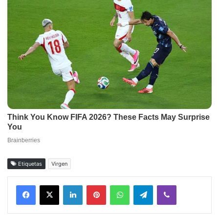
Etiquetas
Virgen
Facebook
X
LinkedIn
Pinterest
WhatsApp
Telegram
Viber