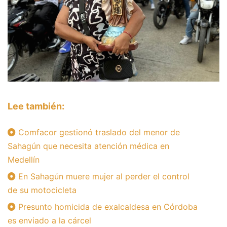
Lee también:
Comfacor gestionó traslado del menor de
Sahagún que necesita atención médica en
Medellín
En Sahagún muere mujer al perder el control
de su motocicleta
Presunto homicida de exalcaldesa en Córdoba
es enviado a la cárcel