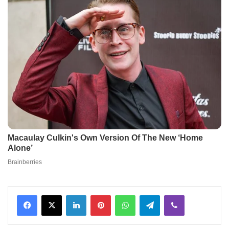
Facebook
X
LinkedIn
Pinterest
WhatsApp
Telegram
Viber