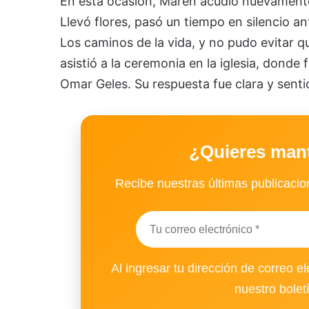
En esta ocasión, Maren acudió nuevamente
Llevó flores, pasó un tiempo en silencio a
Los caminos de la vida, y no pudo evitar qu
asistió a la ceremonia en la iglesia, donde
Omar Geles. Su respuesta fue clara y senti
¿Quieres man
Recibe nuestras últimas publicacion
Al ingresar tu dirección de correo el
nuestro bolet