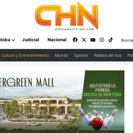
Facebook
X
YouTube
Instagram
TikTok
doba
Judicial
Nacional
Cultura y Entretenimiento
Mundo
Opinión
Palabra de hoy
Pol