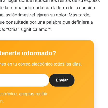
 al lugar donde reposan los restos de su esposo.
nte la tumba adornada con la letra de la canción
e las lágrimas reflejaran su dolor. Más tarde,
 fue consultada por una palabra que definiera a
da: “Omar significa amor”.
tenerte informado?
es en tu correo electrónico todos los días.
ectrónico, aceptas recibir
ín.