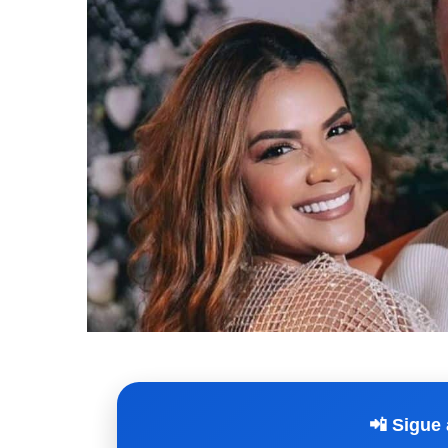
📲 Sigue 