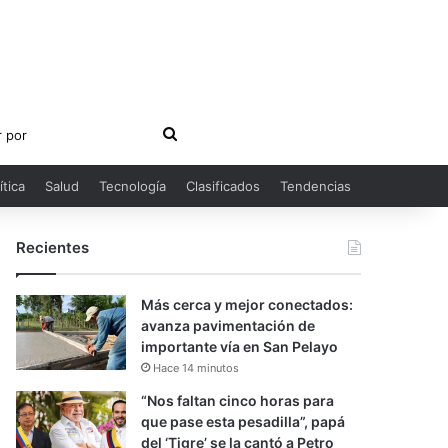
Buscar
por
ítica
Salud
Tecnología
Clasificados
Tendencias
Recientes
Más cerca y mejor conectados:
avanza pavimentación de
importante vía en San Pelayo
Hace 14 minutos
“Nos faltan cinco horas para
que pase esta pesadilla”, papá
del ‘Tigre’ se la cantó a Petro