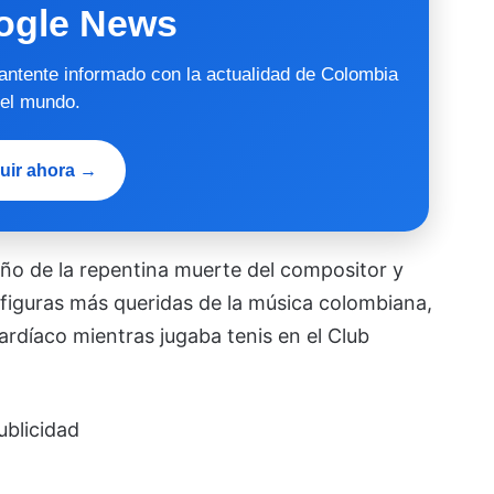
ogle News
mantente informado con la actualidad de Colombia
 el mundo.
uir ahora →
ño de la repentina muerte del compositor y
 figuras más queridas de la música colombiana,
cardíaco mientras jugaba tenis en el Club
ublicidad