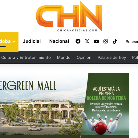
Facebook
X
YouTube
Instagram
TikTok
doba
Judicial
Nacional
Cultura y Entretenimiento
Mundo
Opinión
Palabra de hoy
Pol