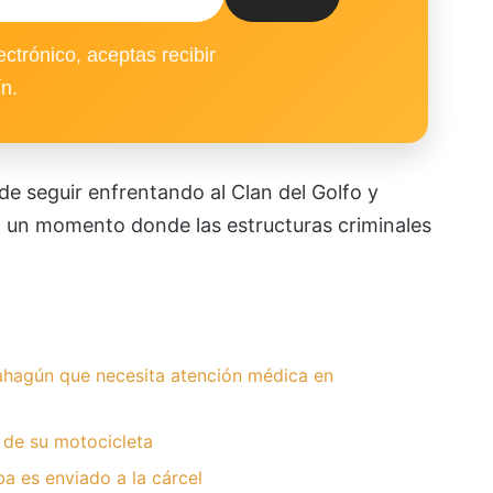
ectrónico, aceptas recibir
ín.
de seguir enfrentando al Clan del Golfo y
n un momento donde las estructuras criminales
hagún que necesita atención médica en
 de su motocicleta
 es enviado a la cárcel