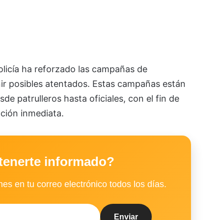
olicía ha reforzado las campañas de
enir posibles atentados. Estas campañas están
sde patrulleros hasta oficiales, con el fin de
cción inmediata.
tenerte informado?
es en tu correo electrónico todos los días.