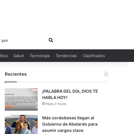
Buscar
por
ítica
Salud
Tecnología
Tendencias
Clasificados
Recientes
¡PALABRA DEL DÍA, DIOS TE
HABLA HOY!
Hace 2 horas
Más cordobeses llegan al
Gobierno de Abelardo para
asumir cargos clave