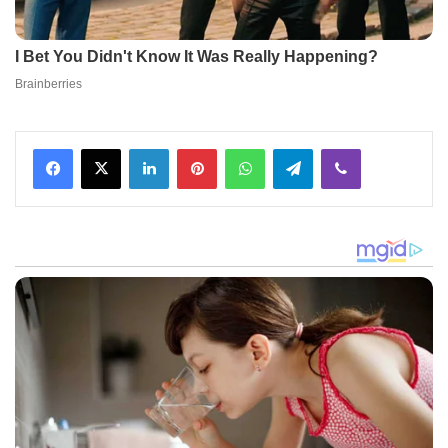
Facebook
X
LinkedIn
Pinterest
WhatsApp
Telegram
Viber