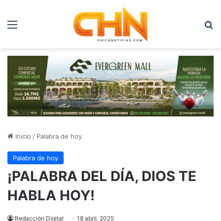
Menú
B
Inicio
/
Palabra de hoy
Palabra de hoy
¡PALABRA DEL DÍA, DIOS TE
HABLA HOY!
Redacción Digital
18 abril, 2025