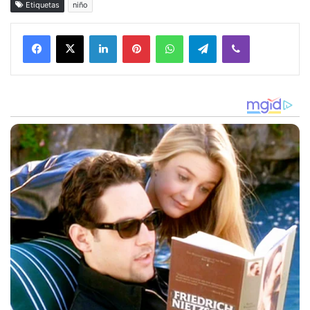
Etiquetas
niño
Facebook
X
LinkedIn
Pinterest
WhatsApp
Telegram
Viber