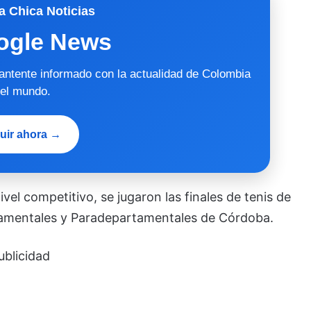
a Chica Noticias
ogle News
mantente informado con la actualidad de Colombia
 el mundo.
uir ahora →
vel competitivo, se jugaron las finales de tenis de
tamentales y Paradepartamentales de Córdoba.
ublicidad