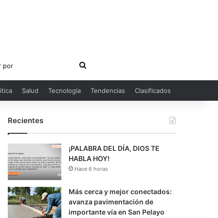
Buscar
por
ítica
Salud
Tecnología
Tendencias
Clasificados
Recientes
¡PALABRA DEL DÍA, DIOS TE
HABLA HOY!
Hace 6 horas
Más cerca y mejor conectados:
avanza pavimentación de
importante vía en San Pelayo