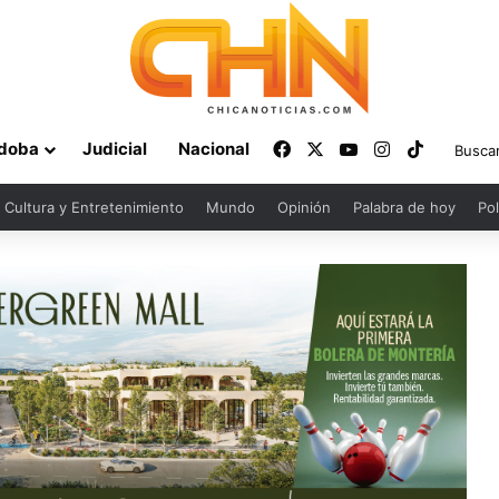
Facebook
X
YouTube
Instagram
TikTok
doba
Judicial
Nacional
Cultura y Entretenimiento
Mundo
Opinión
Palabra de hoy
Pol