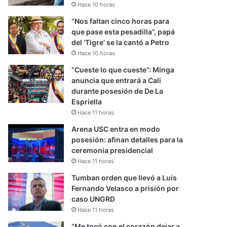
Hace 10 horas
“Nos faltan cinco horas para
que pase esta pesadilla”, papá
del ‘Tigre’ se la cantó a Petro
Hace 10 horas
“Cueste lo que cueste”: Minga
anuncia que entrará a Cali
durante posesión de De La
Espriella
Hace 11 horas
Arena USC entra en modo
posesión: afinan detalles para la
ceremonia presidencial
Hace 11 horas
Tumban orden que llevó a Luis
Fernando Velasco a prisión por
caso UNGRD
Hace 11 horas
“Me tocó con el corazón dejar a